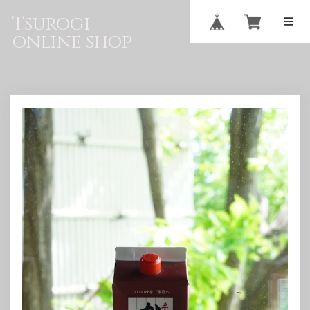
Tsurogi
online shop