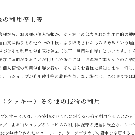
情報の利用停止等
客様から、お客様の個人情報が、あらかじめ公表された利用目的の範
理由又は偽りその他不正の手段により取得されたものであるという理
基づきその利用の停止又は消去（以下「利用停止等」といいます。）
請求に理由があることが判明した場合には、お客様ご本人からのご請
く個人情報の利用停止等を行い、その旨をお客様に通知します。但し
り、当ショップが利用停止等の義務を負わない場合は、この限りでは
okie（クッキー）その他の技術の利用
ップのサービスは、Cookie及びこれに類する技術を利用することが
ップによる当ショップのサービスの利用状況等の把握に役立ち、サー
kieを無効化されたいユーザーは、ウェブブラウザの設定を変更すること