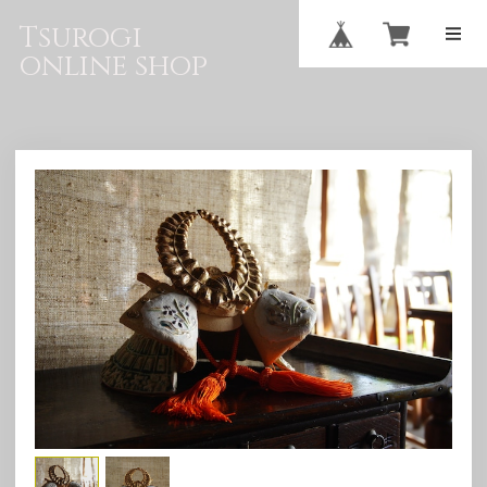
Tsurogi
online shop