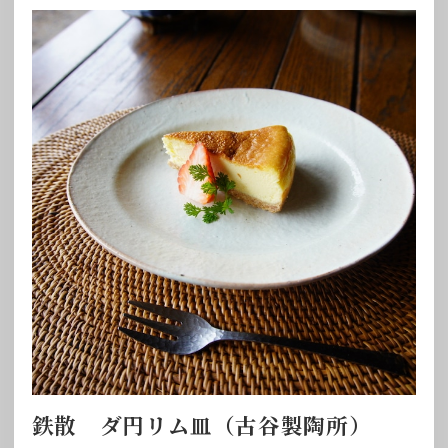
鉄散 ダ円リム皿（古谷製陶所）