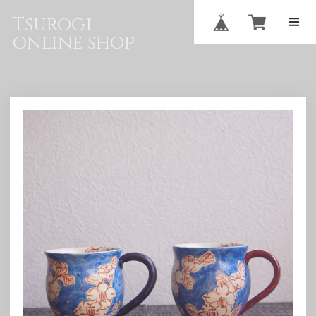
Tsurogi
online shop