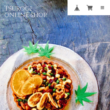
Tsurogi
online shop