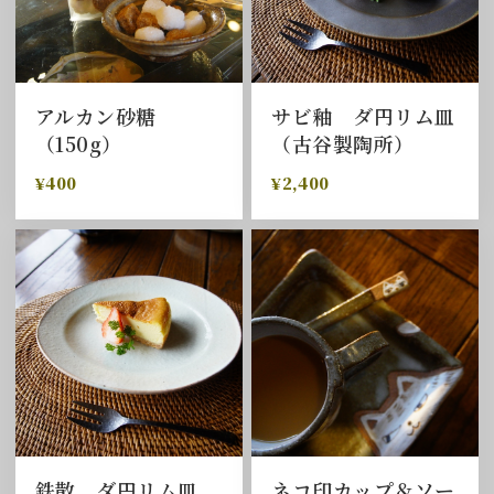
アルカン砂糖
サビ釉 ダ円リム皿
（150g）
（古谷製陶所）
¥400
¥2,400
鉄散 ダ円リム皿
ネコ印カップ＆ソー