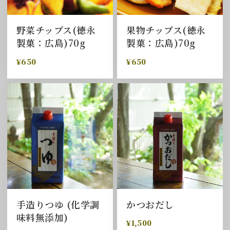
野菜チップス(徳永
果物チップス(徳永
製菓：広島)70g
製菓：広島)70g
¥650
¥650
手造りつゆ (化学調
かつおだし
味料無添加)
¥1,500